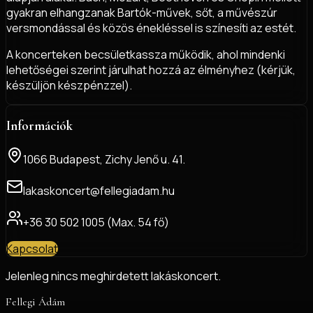
gyakran elhangzanak Bartók-művek, sőt, a művészúr
versmondással és közös énekléssel is színesíti az estét.
A koncerteken becsületkassza működik, ahol mindenki
lehetőségei szerint járulhat hozzá az élményhez (kérjük,
készüljön készpénzzel).
Információk
1066 Budapest, Zichy Jenő u. 41.
lakaskoncert@fellegiadam.hu
+36 30 502 1005 (Max. 54 fő)
Kapcsolat
Jelenleg nincs meghirdetett lakáskoncert.
Fellegi
Ádám