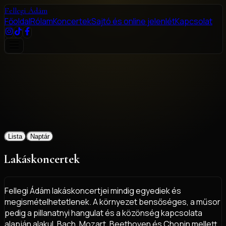
Fellegi
Ádám
Főoldal
Rólam
Koncertek
Sajtó és online jelenlét
Kapcsolat
Lista
Naptár
Lakáskoncertek
Fellegi Ádám lakáskoncertjei mindig egyediek és
megismételhetetlenek. A környezet bensőséges, a műsor
pedig a pillanatnyi hangulat és a közönség kapcsolata
alapján alakul. Bach, Mozart, Beethoven és Chopin mellett